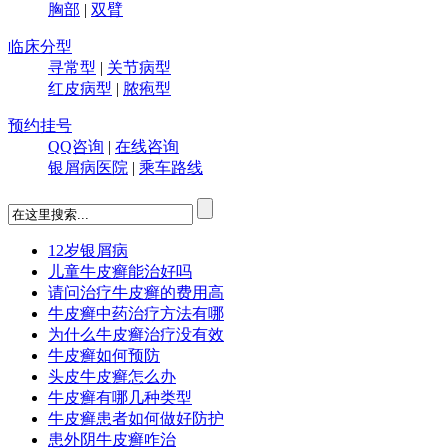
胸部
|
双臂
临床分型
寻常型
|
关节病型
红皮病型
|
脓疱型
预约挂号
QQ咨询
|
在线咨询
银屑病医院
|
乘车路线
12岁银屑病
儿童牛皮癣能治好吗
请问治疗牛皮癣的费用高
牛皮癣中药治疗方法有哪
为什么牛皮癣治疗没有效
牛皮癣如何预防
头皮牛皮癣怎么办
牛皮癣有哪几种类型
牛皮癣患者如何做好防护
患外阴牛皮癣咋治