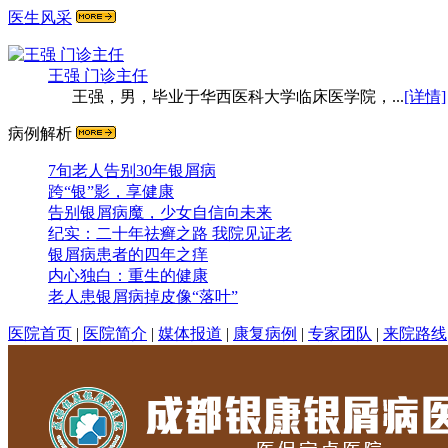
医生风采
王强 门诊主任
王强，男，毕业于华西医科大学临床医学院，...
[详情]
病例解析
7旬老人告别30年银屑病
跨“银”影，享健康
告别银屑病魔，少女自信向未来
纪实：二十年祛癣之路 我院见证老
银屑病患者的四年之痒
内心独白：重生的健康
老人患银屑病掉皮像“落叶”
医院首页
|
医院简介
|
媒体报道
|
康复病例
|
专家团队
|
来院路线