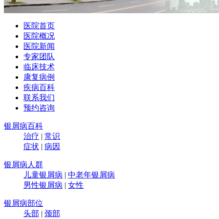
医院首页
医院概况
医院新闻
专家团队
临床技术
康复病例
疾病百科
联系我们
预约咨询
银屑病百科
治疗
|
常识
症状
|
病因
银屑病人群
儿童银屑病
|
中老年银屑病
男性银屑病
|
女性
银屑病部位
头部
|
颈部