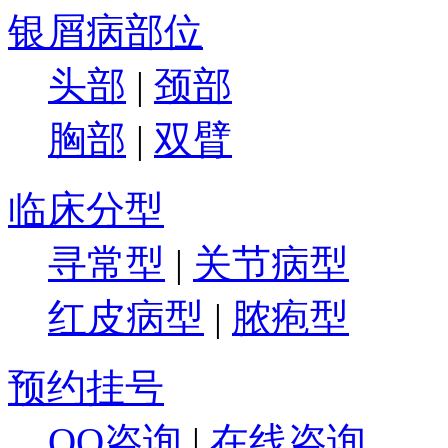
银屑病部位
头部
|
颈部
胸部
|
双臂
临床分型
寻常型
|
关节病型
红皮病型
|
脓疱型
预约挂号
QQ咨询
|
在线咨询