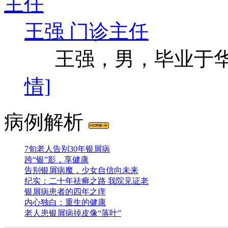
王强 门诊主任
王强，男，毕业于华西
情]
病例解析
7旬老人告别30年银屑病
跨“银”影，享健康
告别银屑病魔，少女自信向未来
纪实：二十年祛癣之路 我院见证老
银屑病患者的四年之痒
内心独白：重生的健康
老人患银屑病掉皮像“落叶”