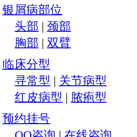
银屑病部位
头部
|
颈部
胸部
|
双臂
临床分型
寻常型
|
关节病型
红皮病型
|
脓疱型
预约挂号
QQ咨询
|
在线咨询