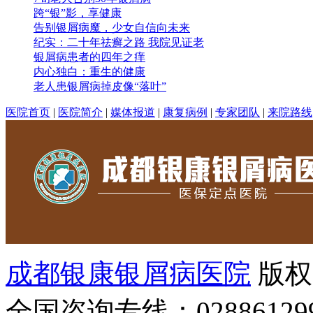
跨“银”影，享健康
告别银屑病魔，少女自信向未来
纪实：二十年祛癣之路 我院见证老
银屑病患者的四年之痒
内心独白：重生的健康
老人患银屑病掉皮像“落叶”
医院首页
|
医院简介
|
媒体报道
|
康复病例
|
专家团队
|
来院路线
成都银康银屑病医院
版权
全国咨询专线：02886129