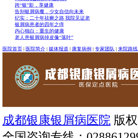
跨“银”影，享健康
告别银屑病魔，少女自信向未来
纪实：二十年祛癣之路 我院见证老
银屑病患者的四年之痒
内心独白：重生的健康
老人患银屑病掉皮像“落叶”
医院首页
|
医院简介
|
媒体报道
|
康复病例
|
专家团队
|
来院路线
成都银康银屑病医院
版权
全国咨询专线：02886129