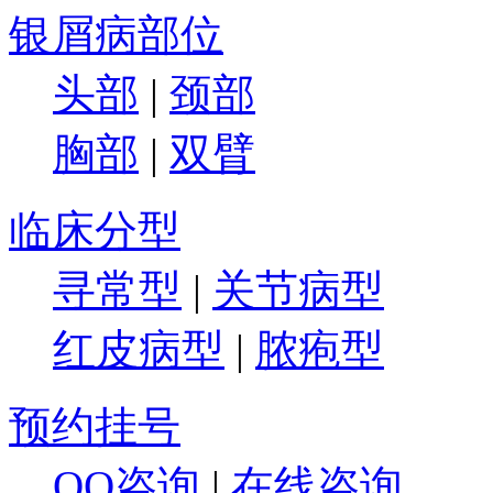
银屑病部位
头部
|
颈部
胸部
|
双臂
临床分型
寻常型
|
关节病型
红皮病型
|
脓疱型
预约挂号
QQ咨询
|
在线咨询