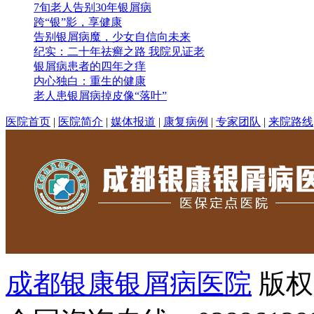
7旬老人告别30年银屑病
跨“银”影，享健康
告别银屑病魔，少女自信向未来
纪实：二十年祛癣之路 我院见证老
银屑病患者的四年之痒
内心独白：重生的健康
老人患银屑病掉皮像“落叶”
医院首页
|
医院简介
|
媒体报道
|
康复病例
|
专家团队
|
来院路线
成都银康银屑病医院
版权