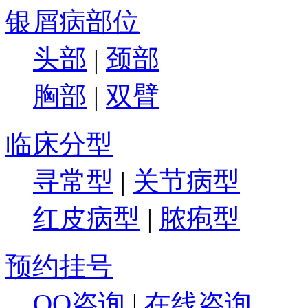
银屑病部位
头部
|
颈部
胸部
|
双臂
临床分型
寻常型
|
关节病型
红皮病型
|
脓疱型
预约挂号
QQ咨询
|
在线咨询