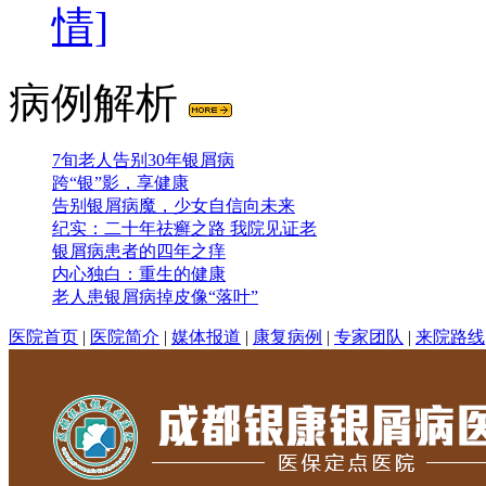
情]
病例解析
7旬老人告别30年银屑病
跨“银”影，享健康
告别银屑病魔，少女自信向未来
纪实：二十年祛癣之路 我院见证老
银屑病患者的四年之痒
内心独白：重生的健康
老人患银屑病掉皮像“落叶”
医院首页
|
医院简介
|
媒体报道
|
康复病例
|
专家团队
|
来院路线