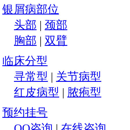
银屑病部位
头部
|
颈部
胸部
|
双臂
临床分型
寻常型
|
关节病型
红皮病型
|
脓疱型
预约挂号
QQ咨询
|
在线咨询