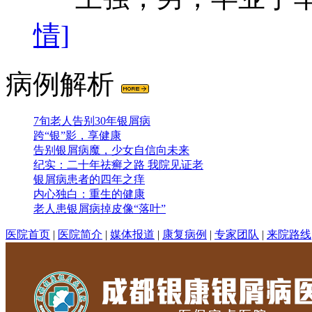
情]
病例解析
7旬老人告别30年银屑病
跨“银”影，享健康
告别银屑病魔，少女自信向未来
纪实：二十年祛癣之路 我院见证老
银屑病患者的四年之痒
内心独白：重生的健康
老人患银屑病掉皮像“落叶”
医院首页
|
医院简介
|
媒体报道
|
康复病例
|
专家团队
|
来院路线