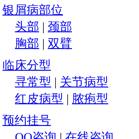
银屑病部位
头部
|
颈部
胸部
|
双臂
临床分型
寻常型
|
关节病型
红皮病型
|
脓疱型
预约挂号
QQ咨询
|
在线咨询