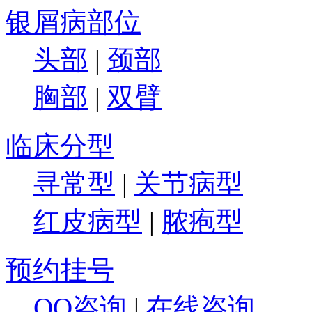
银屑病部位
头部
|
颈部
胸部
|
双臂
临床分型
寻常型
|
关节病型
红皮病型
|
脓疱型
预约挂号
QQ咨询
|
在线咨询