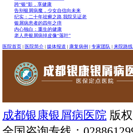
跨“银”影，享健康
告别银屑病魔，少女自信向未来
纪实：二十年祛癣之路 我院见证老
银屑病患者的四年之痒
内心独白：重生的健康
老人患银屑病掉皮像“落叶”
医院首页
|
医院简介
|
媒体报道
|
康复病例
|
专家团队
|
来院路线
成都银康银屑病医院
版权
全国咨询专线：02886129