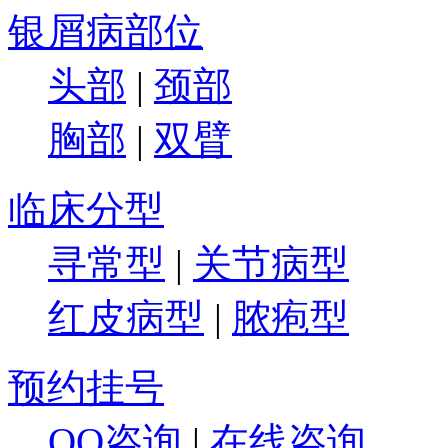
银屑病部位
头部
|
颈部
胸部
|
双臂
临床分型
寻常型
|
关节病型
红皮病型
|
脓疱型
预约挂号
QQ咨询
|
在线咨询