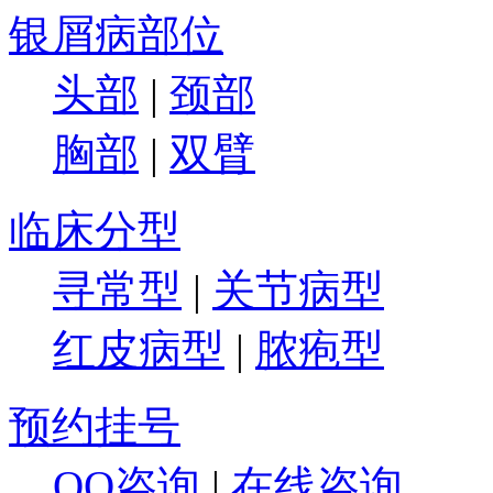
银屑病部位
头部
|
颈部
胸部
|
双臂
临床分型
寻常型
|
关节病型
红皮病型
|
脓疱型
预约挂号
QQ咨询
|
在线咨询