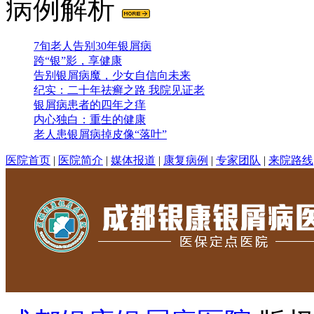
病例解析
7旬老人告别30年银屑病
跨“银”影，享健康
告别银屑病魔，少女自信向未来
纪实：二十年祛癣之路 我院见证老
银屑病患者的四年之痒
内心独白：重生的健康
老人患银屑病掉皮像“落叶”
医院首页
|
医院简介
|
媒体报道
|
康复病例
|
专家团队
|
来院路线