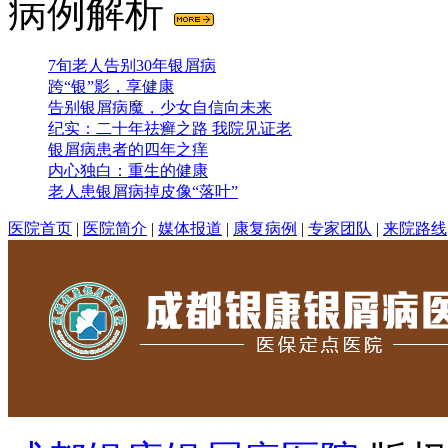
病例解析
7旬老人告别30年银屑病
跨“银”影，享健康
告别银屑病魔，少女自信向未来
纪实：二十年祛癣之路 我院见证老
银屑病患者的四年之痒
内心独白：重生的健康
老人患银屑病掉皮像“落叶”
医院首页
|
医院简介
|
媒体报道
|
康复病例
|
专家团队
|
来院路线