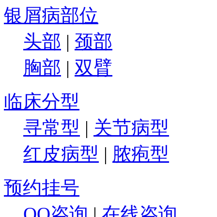
银屑病部位
头部
|
颈部
胸部
|
双臂
临床分型
寻常型
|
关节病型
红皮病型
|
脓疱型
预约挂号
QQ咨询
|
在线咨询