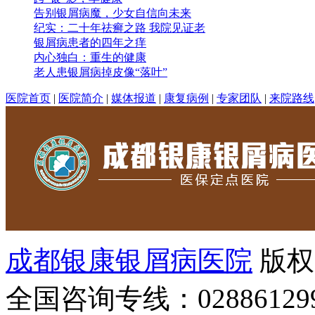
告别银屑病魔，少女自信向未来
纪实：二十年祛癣之路 我院见证老
银屑病患者的四年之痒
内心独白：重生的健康
老人患银屑病掉皮像“落叶”
医院首页
|
医院简介
|
媒体报道
|
康复病例
|
专家团队
|
来院路线
成都银康银屑病医院
版权
全国咨询专线：02886129