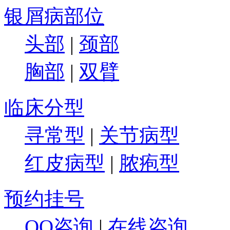
银屑病部位
头部
|
颈部
胸部
|
双臂
临床分型
寻常型
|
关节病型
红皮病型
|
脓疱型
预约挂号
QQ咨询
|
在线咨询