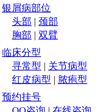
银屑病部位
头部
|
颈部
胸部
|
双臂
临床分型
寻常型
|
关节病型
红皮病型
|
脓疱型
预约挂号
QQ咨询
|
在线咨询