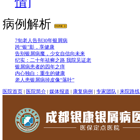
情]
病例解析
7旬老人告别30年银屑病
跨“银”影，享健康
告别银屑病魔，少女自信向未来
纪实：二十年祛癣之路 我院见证老
银屑病患者的四年之痒
内心独白：重生的健康
老人患银屑病掉皮像“落叶”
医院首页
|
医院简介
|
媒体报道
|
康复病例
|
专家团队
|
来院路线