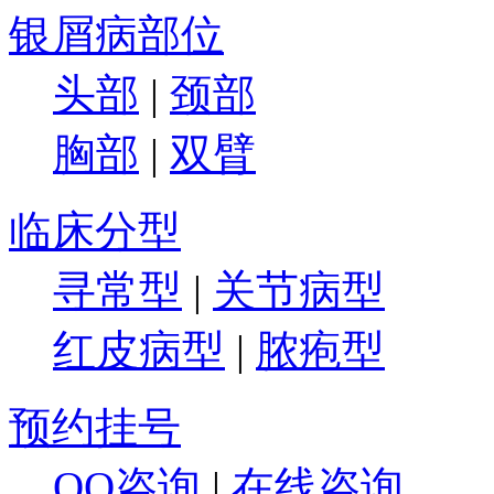
银屑病部位
头部
|
颈部
胸部
|
双臂
临床分型
寻常型
|
关节病型
红皮病型
|
脓疱型
预约挂号
QQ咨询
|
在线咨询